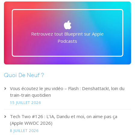
Retrouvez tout Blueprint sur Apple
Podcasts
Quoi De Neuf ?
Vous écoutez le jeu vidéo – Flash : Denshattack!, loin du
train-train quotidien
15 JUILLET 2026
Tech Two #126 : L’IA, Dandu et moi, on aime pas ça
(Apple WWDC 2026)
8 JUILLET 2026